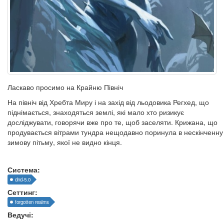
Ласкаво просимо на Крайню Північ
На північ від Хребта Миру і на захід від льодовика Регхед, що
піднімається, знаходяться землі, які мало хто ризикує
досліджувати, говорячи вже про те, щоб заселяти. Крижана, що
продувається вітрами тундра нещодавно поринула в нескінченну
зимову пітьму, якої не видно кінця.
Система:
dnd-5.0
Сеттинг:
forgotten realms
Ведучі: