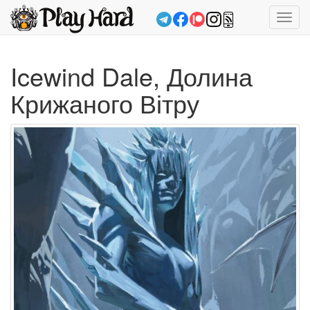
Toggl
navig
Icewind Dale, Долина
Крижаного Вітру