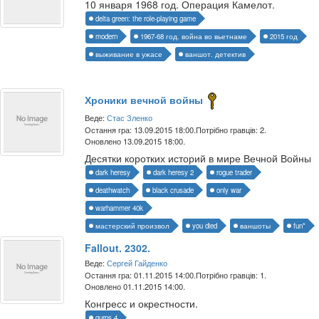
10 января 1968 год. Операция Камелот.
delta green: the role-playing game
modern
1967-68 год. война во вьетнаме
2015 год
выживание в ужасе
ваншот. детектив
Хроники вечной войны
Веде:
Стас Зленко
Остання гра: 13.09.2015 18:00.
Потрібно гравців: 2.
Оновлено 13.09.2015 18:00.
Десятки коротких историй в мире Вечной Войны
dark heresy
dark heresy 2
rogue trader
deathwatch
black crusade
only war
warhammer 40k
мастерский произвол
you died
ваншоты
fun*
Fallout. 2302.
Веде:
Сергей Гайденко
Остання гра: 01.11.2015 14:00.
Потрібно гравців: 1.
Оновлено 01.11.2015 14:00.
Конгресс и окрестности.
gurps 4