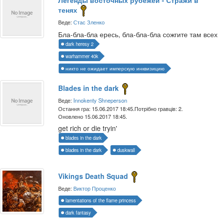
тенях
Веде:
Стас Зленко
Бла-бла-бла ересь, бла-бла-бла сожгите там всех
dark heresy 2
warhammer 40k
никто не ожидает имперскую инквизицию
Blades in the dark
Веде:
Innokenty Shneperson
Остання гра: 15.06.2017 18:45.
Потрібно гравців: 2.
Оновлено 15.06.2017 18:45.
get rich or die tryin'
blades in the dark
blades in the dark
duskwall
Vikings Death Squad
Веде:
Виктор Проценко
lamentations of the flame princess
dark fantasy