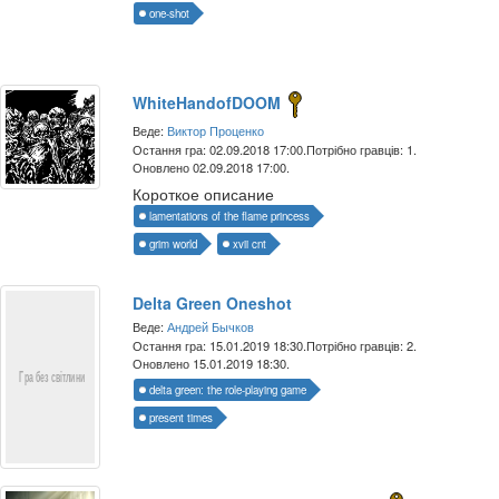
one-shot
WhiteHandofDOOM
Веде:
Виктор Проценко
Остання гра: 02.09.2018 17:00.
Потрібно гравців: 1.
Оновлено 02.09.2018 17:00.
Короткое описание
lamentations of the flame princess
grim world
xvii cnt
Delta Green Oneshot
Веде:
Андрей Бычков
Остання гра: 15.01.2019 18:30.
Потрібно гравців: 2.
Оновлено 15.01.2019 18:30.
delta green: the role-playing game
present times