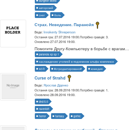
dungeon world
авторский
снег
боль
Страх. Неведение. Паранойя
Веде:
Innokenty Shneperson
Остання гра: 27.07.2016 19:00.
Потрібно гравців: 3.
Оновлено 27.07.2016 19:00.
Помогите Другу-Компьютеру в борьбе с врагами Альфа Комплекса
paranoia xp sp 1
наслаждение утопией в подземном альфа комплексе
sci-fi
#отредактировано#
комедия
Curse of Strahd
Веде:
Ярослав Діденко
Остання гра: 28.09.2016 19:00.
Потрібно гравців: 1.
Оновлено 28.09.2016 19:00.
dnd-5.0
ravenloft
horror
fantasy
gothic
Легенды восточных рубежей - Стражи в