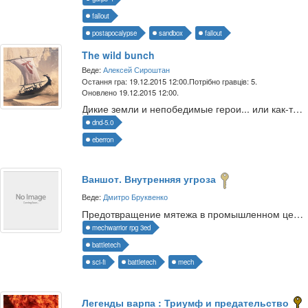
fallout
postapocalypse
sandbox
fallout
The wild bunch
Веде:
Алексей Сироштан
Остання гра: 19.12.2015 12:00.
Потрібно гравців: 5.
Оновлено 19.12.2015 12:00.
Дикие земли и непобедимые герои... или как-то так.
dnd-5.0
eberron
Ваншот. Внутренняя угроза
Веде:
Дмитро Бруквенко
Предотвращение мятежа в промышленном центре государства.
mechwarrior rpg 3ed
battletech
sci-fi
battletech
mech
Легенды варпа : Триумф и предательство