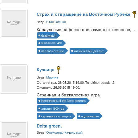
Страх и отвращение на Восточном Рубеже
Веде:
Стас Зленко
Караульные пафосно превозмогают ксеносов, еретиков и прочую нечисть
deathwatch
warhammer 40k
превозмогание
космический десант
Кузница
Веде:
Марина
Остання гра: 26.05.2015 19:00.
Потрібно гравців: 2.
Оновлено 26.05.2015 19:00.
Странная и безжалостная игра
lamentations of the flame princess
англия 1600 год
страдания и смерть
подземелья
Delta green.
Веде:
Олександр Качинський