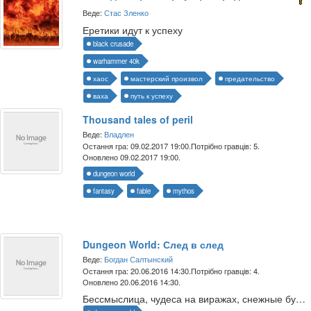
Веде:
Стас Зленко
Еретики идут к успеху
black crusade
warhammer 40k
хаос
мастерский произвол
предательство
ваха
путь к успеху
Thousand tales of peril
Веде:
Владлен
Остання гра: 09.02.2017 19:00.
Потрібно гравців: 5.
Оновлено 09.02.2017 19:00.
dungeon world
fantasy
fable
mythos
Dungeon World: След в след
Веде:
Богдан Салтынский
Остання гра: 20.06.2016 14:30.
Потрібно гравців: 4.
Оновлено 20.06.2016 14:30.
Бессмыслица, чудеса на виражах, снежные бури и идиотизм