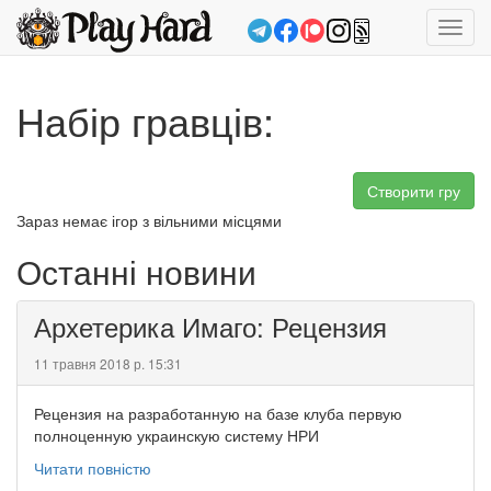
Toggl
navig
Набір гравців:
Створити гру
Зараз немає ігор з вільними місцями
Останні новини
Архетерика Имаго: Рецензия
11 травня 2018 р. 15:31
Рецензия на разработанную на базе клуба первую
полноценную украинскую систему НРИ
Читати повністю