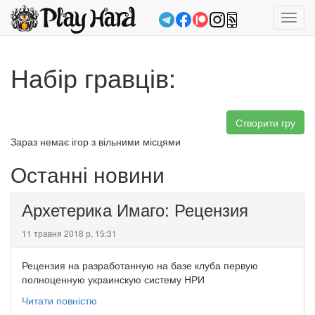
Toggl
navig
Набір гравців:
Створити гру
Зараз немає ігор з вільними місцями
Останні новини
Архетерика Имаго: Рецензия
11 травня 2018 р. 15:31
Рецензия на разработанную на базе клуба первую
полноценную украинскую систему НРИ
Читати повністю