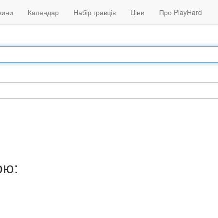
вини
Календар
Набір гравців
Ціни
Про PlayHard
ою: