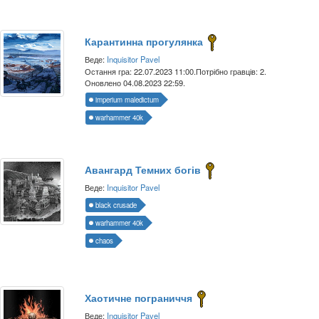
Карантинна прогулянка
Веде:
Inquisitor Pavel
Остання гра: 22.07.2023 11:00.
Потрібно гравців: 2.
Оновлено 04.08.2023 22:59.
imperium maledictum
warhammer 40k
Авангард Темних богів
Веде:
Inquisitor Pavel
black crusade
warhammer 40k
chaos
Хаотичне пограниччя
Веде:
Inquisitor Pavel