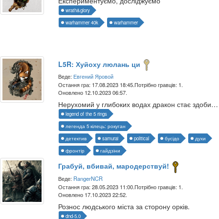
Експериментуємо, досліджуємо
wrath&glory
warhammer 40k
warhammer
L5R: Хуйоху люлань ци
Веде:
Евгений Яровой
Остання гра: 17.08.2023 18:45.
Потрібно гравців: 1.
Оновлено 12.10.2023 06:57.
Нерухомий у глибоких водах дракон стає здобиччю крабів.
legend of the 5 rings
легенда 5 кілець: рокуган
детектив
samurai
political
бусідо
духи
фронтір
гайдзіни
Грабуй, вбивай, мародерствуй!
Веде:
RangerNCR
Остання гра: 28.05.2023 11:00.
Потрібно гравців: 1.
Оновлено 17.10.2023 22:52.
Рознос людського міста за сторону орків.
dnd-5.0