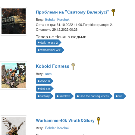
Проблеми на "Святому Валеріусі"
Веде:
Bohdan Korchak
Остання гра: 31.10.2022 11:00.
Потрібно гравців: 2.
Оновлено 29.12.2022 00:26.
Тепер не тільки з людьми
dark heresy 2
warhammer 40k
Kobold Fortress
Веде:
sam
dnd-5.0
dnd-5.0
fantasy
sandbox
face the consequences
fun
Warhammer40k Wrath&Glory
Веде:
Bohdan Korchak