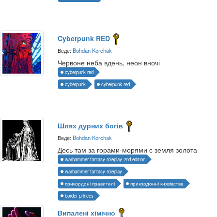
Cyberpunk RED
Веде:
Bohdan Korchak
Червоне неба вдень, неон вночі
cyberpunk red
cyberpunk
cyberpunk red
Шлях дурних богів
Веде:
Bohdan Korchak
Десь там за горами-морями є земля золота
warhammer fantasy roleplay 2nd edition
warhammer fantasy roleplay
прикордоні правителі
прикордонні князівства
border princes
Випалені хімічно