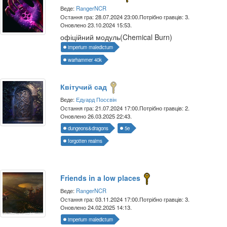
Веде:
RangerNCR
Остання гра: 28.07.2024 23:00.
Потрібно гравців: 3.
Оновлено 23.10.2024 15:53.
офіційний модуль(Chemical Burn)
imperium maledictum
warhammer 40k
Квітучий сад
Веде:
Едуард Посєвін
Остання гра: 21.07.2024 17:00.
Потрібно гравців: 2.
Оновлено 26.03.2025 22:43.
dungeons&dragons
5e
forgotten realms
Friends in a low places
Веде:
RangerNCR
Остання гра: 03.11.2024 17:00.
Потрібно гравців: 3.
Оновлено 24.02.2025 14:13.
imperium maledictum