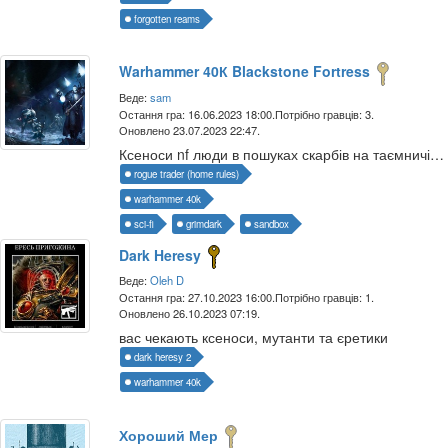
forgotten reams
Warhammer 40К Blackstone Fortress
Веде:
sam
Остання гра: 16.06.2023 18:00.
Потрібно гравців: 3.
Оновлено 23.07.2023 22:47.
Ксеноси nf люди в пошуках скарбів на таємничій Чорнокам’яній фортеці
rogue trader (home rules)
warhammer 40k
sci-fi
grimdark
sandbox
Dark Heresy
Веде:
Oleh D
Остання гра: 27.10.2023 16:00.
Потрібно гравців: 1.
Оновлено 26.10.2023 07:19.
вас чекають ксеноси, мутанти та єретики
dark heresy 2
warhammer 40k
Хороший Мер