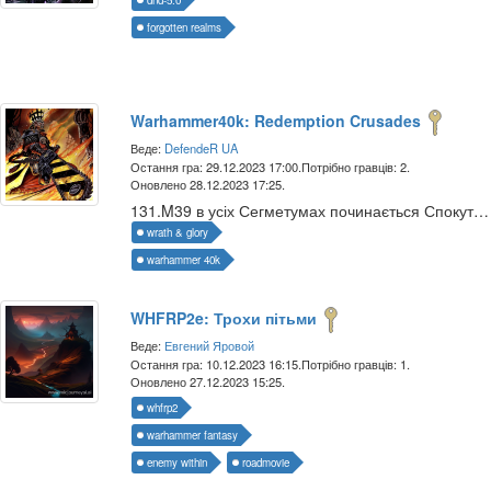
forgotten realms
Warhammer40k: Redemption Crusades
Веде:
DefendeR UA
Остання гра: 29.12.2023 17:00.
Потрібно гравців: 2.
Оновлено 28.12.2023 17:25.
131.M39 в усіх Сегметумах починається Спокутуючий Похід
wrath & glory
warhammer 40k
WHFRP2e: Трохи пітьми
Веде:
Евгений Яровой
Остання гра: 10.12.2023 16:15.
Потрібно гравців: 1.
Оновлено 27.12.2023 15:25.
whfrp2
warhammer fantasy
enemy within
roadmovie