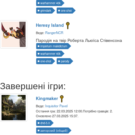
warhammer 40k
grimdark
one-shot
Heresy Island
Веде:
RangerNCR
Пародія на твір Роберта Льюїса Стівенсона
imperium maledictum
warhammer 40k
one-shot
parody
Завершені ігри:
Kingmaker
Веде:
Inquisitor Pavel
Остання гра: 22.03.2025 12:00.
Потрібно гравців: 2.
Оновлено 27.03.2025 15:37.
dnd-5.0
авторский (общий)