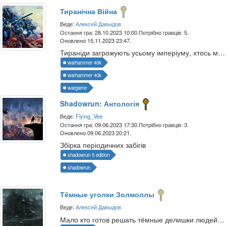
Тиранічна Війна
Веде:
Алексей Давыдов
Остання гра: 28.10.2023 10:00.
Потрібно гравців: 5.
Оновлено 15.11.2023 23:47.
Тираніди загрожують усьому імперіуму, хтось має це зупинити!
warhammer 40k
warhammer 40k
wargame
Shadowrun: Антологія
Веде:
Flying_Vee
Остання гра: 09.06.2023 17:30.
Потрібно гравців: 3.
Оновлено 09.06.2023 20:21.
Збірка періодичних забігів
shadowrun 5 edition
shadowrun
Тёмные уголки Золмоллы
Веде:
Алексей Давыдов
Мало кто готов решать тёмные делишки людей сверху...