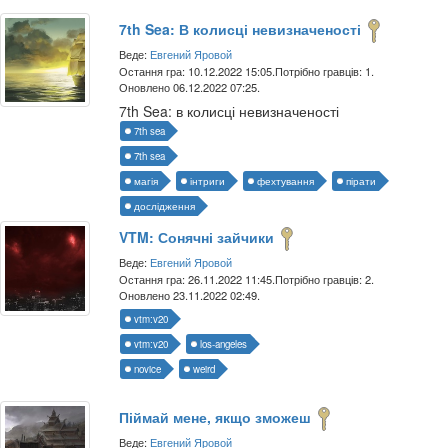
7th Sea: В колисці невизначеності
Веде:
Евгений Яровой
Остання гра: 10.12.2022 15:05.
Потрібно гравців: 1.
Оновлено 06.12.2022 07:25.
7th Sea: в колисці невизначеності
7th sea
7th sea
магія
інтриги
фехтування
пірати
дослідження
VTM: Сонячні зайчики
Веде:
Евгений Яровой
Остання гра: 26.11.2022 11:45.
Потрібно гравців: 2.
Оновлено 23.11.2022 02:49.
vtm:v20
vtm:v20
los-angeles
novice
weird
Піймай мене, якщо зможеш
Веде:
Евгений Яровой