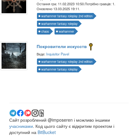
Остання гра: 11.02.2023 10:50.
Потрібно гравців: 1.
Оновлено 13.03.2025 19:11.
warhammer fantasy roleplay 2nd edition
warhammer fantasy roleplay
chaos
warhammer
Покровители искусств
Веде:
Inquisitor Pavel
warhammer fantasy roleplay 2nd edition
warhammer fantasy roleplay
Сайт розроблений @imposeren і можливо іншими
учасниками
. Код цього сайту є відкритим проектом і
доступний на
BitBucket