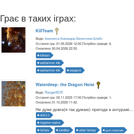
Грає в таких іграх:
KillTeam
Веде:
Канонеса-Командор Валентина Блейз
Остання гра: 01.05.2026 12:00.
Потрібно гравців: 6.
Оновлено 30.04.2026 22:30.
killteam
warhammer 40k
warhammer 40k
wargame
Waterdeep: the Dragon Heist
Веде:
RangerNCR
Остання гра: 02.11.2025 17:00.
Потрібно гравців: 1.
Оновлено 31.10.2025 11:42.
Не дуже довга(я так думаю) пригода в антуражі міського фентезі
dnd-5.0
forgotten realms
fantasy
sandbox
urban fantasy
для новачків