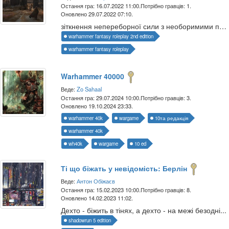
Остання гра: 16.07.2022 11:00.
Потрібно гравців: 1.
Оновлено 29.07.2022 07:10.
зіткнення непереборної сили з необоримими перешкодами
warhammer fantasy roleplay 2nd edition
warhammer fantasy roleplay
Warhammer 40000
Веде:
Zo Sahaal
Остання гра: 29.07.2024 10:00.
Потрібно гравців: 3.
Оновлено 19.10.2024 23:33.
warhammer 40k
wargame
10та редакція
warhammer 40k
wh40k
wargame
10 ed
Ті що біжать у невідомість: Берлін
Веде:
Антон Обіжаєв
Остання гра: 15.02.2023 10:00.
Потрібно гравців: 8.
Оновлено 14.02.2023 11:02.
Дехто - біжить в тінях, а дехто - на межі безодні...
shadowrun 5 edition