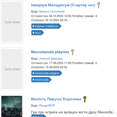
Імперіум Маледіктум (Стартер сет)
Веде:
Микита Светлічний
Остання гра: 06.10.2024 12:00.
Потрібно гравців: 4.
Оновлено 05.10.2024 22:16.
imperium maledictum
ваха
Necromunda playtest
Веде:
Алексей Давыдов
Остання гра: 17.08.2024 11:00.
Потрібно гравців: 2.
Оновлено 15.08.2024 20:52.
necromunda wargame
necromunda
Милість Павучої Королеви
Веде:
RangerNCR
Гра про інтриги на вулицях міста дроу Мензоберранзану
dnd-5.0