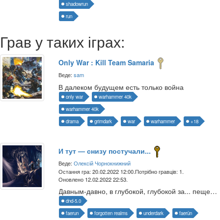
shadowrun
run
Грав у таких іграх:
Only War : Kill Team Samaria
Веде:
sam
В далеком будущем есть только война
only war
warhammer 40k
warhammer 40k
drama
grimdark
war
warhammer
+18
И тут — снизу постучали...
Веде:
Олексій Чорнокнижний
Остання гра: 20.02.2022 12:00.
Потрібно гравців: 1.
Оновлено 12.02.2022 22:53.
Давным-давно, в глубокой, глубокой за... пещере, пещере!!!!
dnd-5.0
faerun
forgotten realms
underdark
faerûn