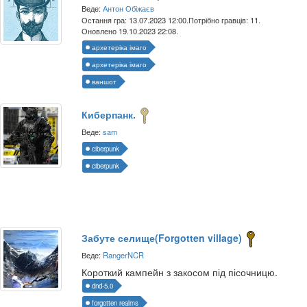
Веде:
Антон Обіжаєв
Остання гра: 13.07.2023 12:00.
Потрібно гравців: 11.
Оновлено 19.10.2023 22:08.
архетеріка імаго
архетеріка імаго
ваншот
Киберпанк.
Веде:
sam
ciberpunk
ciberpunk
Забуте селище(Forgotten village)
Веде:
RangerNCR
Короткий кампейн з закосом під пісочницю.
dnd-5.0
forgotten realms