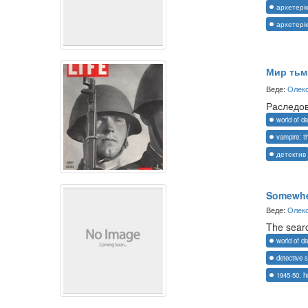
архетерік
архетерік
Мир тьм
Веде:
Олекс
Раследов
world of d
vampire: 
детектив
Somewher
Веде:
Олекс
The searc
world of d
detective s
1945-50. h