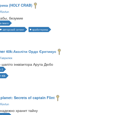
рика (HOLY CRAB)
 Kovtun
рабы, безумие
а імаго
авторский сетинг
кработерика
er 40k:Аколіти Ордо Єретикус
Гаврилюк
 шапіто інквізитора Арута Дюбо
y 2
r 40k
planet: Secrets of captain Flint
 Kovtun
надежно хранит тайну