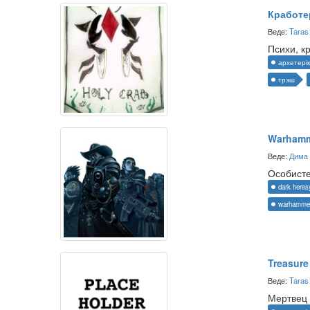
Кработе
Веде:
Taras
Психи, к
архетерік
трэш
Warhamm
Веде:
Дима 
Особисте
dark heres
warhamme
Treasure 
Веде:
Taras
Мертвец 