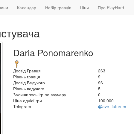
вини
Календар
Набір гравців
Ціни
Про PlayHard
истувача
Daria Ponomarenko
Досвід Гравця
263
Рівень гравця
9
Досвід Ведучого
96
Рівень ведучого
5
Залишилось ігр по ваучеру
0
Ціна однієї гри
100,000
Telegram
@ave_futurum