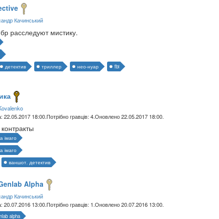
ective
андр Качинський
бр расследуют мистику.
детектив
триллер
нео-нуар
fbi
ика
Kovalenko
: 22.05.2017 18:00.
Потрібно гравців: 4.
Оновлено 22.05.2017 18:00.
 контракты
а імаго
а імаго
ваншот. детектив
Genlab Alpha
андр Качинський
: 20.07.2016 13:00.
Потрібно гравців: 1.
Оновлено 20.07.2016 13:00.
nlab alpha