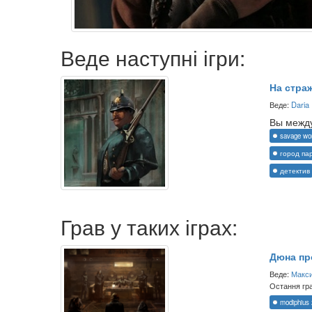
Веде наступні ігри:
На стра
Веде:
Daria
Вы между
savage wo
город па
детектив
Грав у таких іграх:
Дюна пр
Веде:
Макс
Остання гра
modiphius