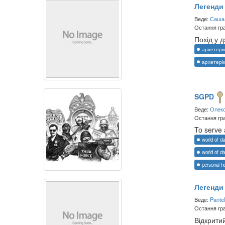
Легенди
Веде:
Саша
Остання гра
Похід у д
архетерік
архетерік
SGPD
Веде:
Олекс
Остання гра
To serve 
world of d
world of d
personal ho
Легенди
Веде:
Pante
Остання гра
Відкрити