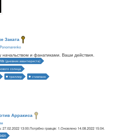
же Заката
 Ponomarenko
 начальством и фанатиками. Ваши действия.
rlds (дневник авантюриста)
рового солнца
триллер
стимпанк
отив Арракиса
им
: 27.02.2022 13:00.
Потрібно гравців: 1.
Оновлено 14.08.2022 15:04.
 2d20