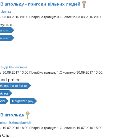
 Віштольду - пригоди вільних людей
 Илюха
: 03.03.2016 20:00.
Потрібно гравців: 3.
Оновлено 03.03.2016 20:00.
жунглі
а імаго
а імаго
андр Качинський
: 30.09.2017 13:00.
Потрібно гравців: 1.
Оновлено 30.09.2017 13:00.
and protect
arkness. hunter hunter
arkness
rror
organized play
 Віштольда
lemon Bzheshikovich
: 19.07.2016 18:00.
Потрібно гравців: 1.
Оновлено 19.07.2016 18:00.
й Стіл