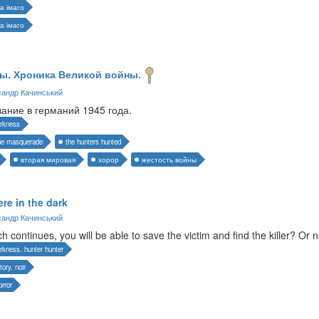
а імаго
а імаго
ы. Хроника Великой войны.
андр Качинський
ание в германий 1945 года.
arkness
the masquerade
the hunters hunted
вторая мировая
хорор
жестость войны
e in the dark
андр Качинський
h continues, you will be able to save the victim and find the killer? Or 
arkness. hunter hunter
tory. noir
orror