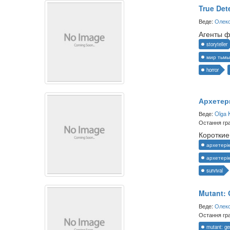
True Det
Веде:
Олекс
Агенты ф
storyteller
мир тьмы
horror
Архетер
Веде:
Olga 
Остання гра
Короткие
архетерік
архетерік
survival
Mutant: 
Веде:
Олекс
Остання гра
mutant: ge