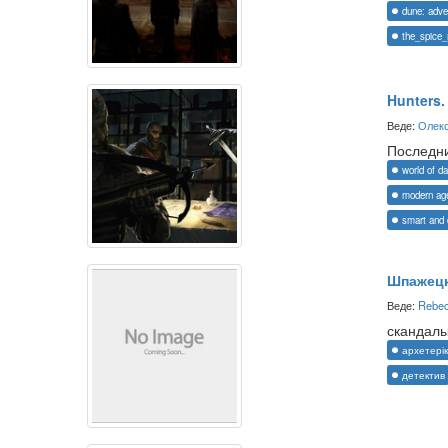
dune: adve
the_spice
Hunters.
Веде:
Олекс
Последни
world of d
modern ag
smart and 
Шпажецк
Веде:
Rebec
скандалы
архетерік
детектив