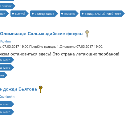
калипсис
ния
survival
иследование
mutants
официальный плей тест
 Олимпиада: Сальмандийские фокусы
 Kovtun
: 07.03.2017 19:00.
Потрібно гравців: 1.
Оновлено 07.03.2017 19:00.
жем остановиться здесь! Это страна летающих тюрбанов!
а імаго
а імаго
дия
е дожди Бьятова
Kovalenko
а імаго
а імаго