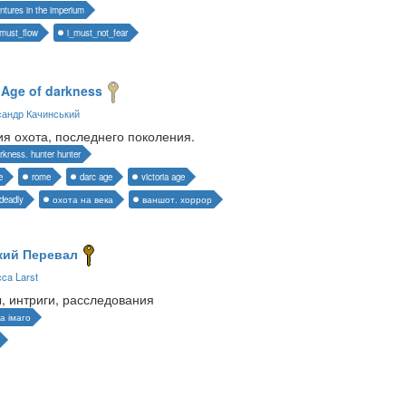
ntures in the imperium
_must_flow
i_must_not_fear
 Age of darkness
андр Качинський
я охота, последнего поколения.
arkness. hunter hunter
e
rome
darc age
victoria age
deadly
охота на века
ваншот. хоррор
ий Перевал
ca Larst
, интриги, расследования
а імаго