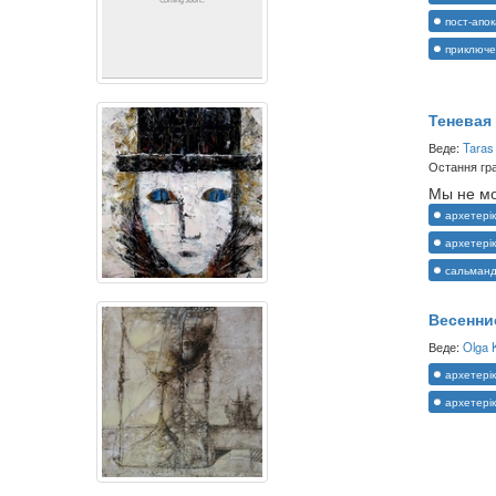
пост-апо
приключе
Теневая
Веде:
Taras
Остання гра
Мы не мо
архетерік
архетерік
сальман
Весенни
Веде:
Olga 
архетерік
архетерік